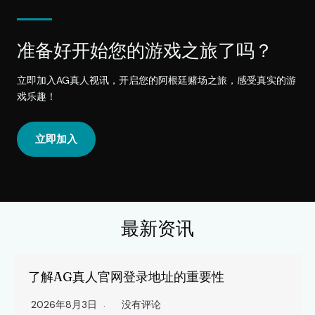
准备好开始您的游戏之旅了吗？
立即加入AG真人视讯，开启您的阿根廷赌场之旅，感受真实的游
戏乐趣！
立即加入
最新资讯
了解AG真人官网登录地址的重要性
2026年8月3日
没有评论