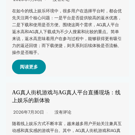
在如今的线上娱乐环境中，很多用户在选择平台时，都会优
先关注两个核心问题：一是平台是否提供较高的返水优惠，
二是下载和使用是否方便。围绕这两个需求，AG真人平台
返水高和AG真人下载成为不少人搜索和比较的重点。简单
来说，返水高意味着用户在参与过程中，能够获得更有吸引
力的返还回馈；而下载便捷，则关系到后续体验是否流畅、
操作是否顺手。
阅读更多
AG真人街机游戏与AG真人平台直播现场：线
上娱乐的新体验
2026年7月30日
没有评论
随着线上娱乐方式不断丰富，越来越多用户开始关注兼具互
动感和真实感的游戏平台。其中，AG真人街机游戏和AG真