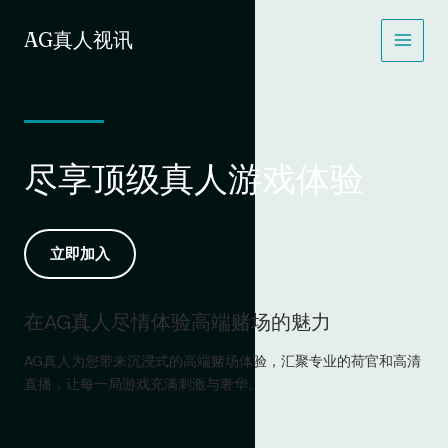
跳
MAIN
至
AG真人视讯
MEN
内
容
尽享顶级真人游戏体验
立即加入
在AG真人尽情体验高端赌场的魅力
AG真人为您带来沉浸式的高端赌场体验，汇聚专业的荷官和高清
直播，让每一局游戏充满刺激与奢华。