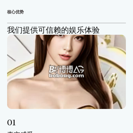
核心优势
我们提供可信赖的娱乐体验
01