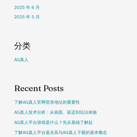
2025 年 6 月
2025 年 5 月
分类
AG真人
Recent Posts
了解AG真人官网登录地址的重要性
AG真人技术分析：从画面、延迟到玩法体验
AG真人平台游戏是什么？先从基础了解起
了解AG真人平台返水高与AG真人下载的基本概念