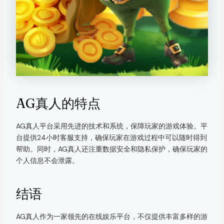
AG真人的特点
AG真人平台采用先进的技术和系统，保障玩家的游戏体验。平
台提供24小时客服支持，确保玩家在游戏过程中可以随时得到
帮助。同时，AG真人还注重数据安全和隐私保护，确保玩家的
个人信息不会泄露。
结语
AG真人作为一家领先的在线娱乐平台，不仅提供丰富多样的游