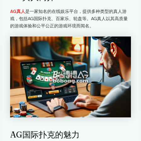
AG真人
是一家知名的在线娱乐平台，提供多种类型的真人游
戏，包括AG国际扑克、百家乐、轮盘等。AG真人以其高质量
的游戏体验和公平公正的游戏环境而闻名。
AG国际扑克的魅力