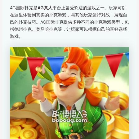
AG国际扑克是
AG真人
平台上备受欢迎的游戏之一。玩家可以
在这里体验到真实的扑克游戏，与其他玩家进行对战，展现自
己的扑克技巧。AG国际扑克提供多种不同的扑克游戏类型，包
括德州扑克、奥马哈扑克等，让玩家可以根据自己的喜好选择
游戏。