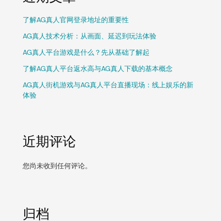
了解AG真人官网登录地址的重要性
AG真人技术分析：从画面、延迟到玩法体验
AG真人平台游戏是什么？先从基础了解起
了解AG真人平台返水高与AG真人下载的基本概念
AG真人街机游戏与AG真人平台直播现场：线上娱乐的新
体验
近期评论
您尚未收到任何评论。
归档