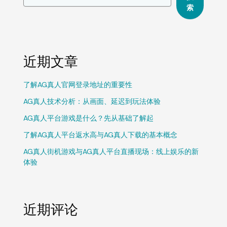
索
近期文章
了解AG真人官网登录地址的重要性
AG真人技术分析：从画面、延迟到玩法体验
AG真人平台游戏是什么？先从基础了解起
了解AG真人平台返水高与AG真人下载的基本概念
AG真人街机游戏与AG真人平台直播现场：线上娱乐的新
体验
近期评论