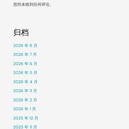
您尚未收到任何评论。
归档
2026 年 8 月
2026 年 7 月
2026 年 6 月
2026 年 5 月
2026 年 4 月
2026 年 3 月
2026 年 2 月
2026 年 1 月
2025 年 12 月
2025 年 11 月