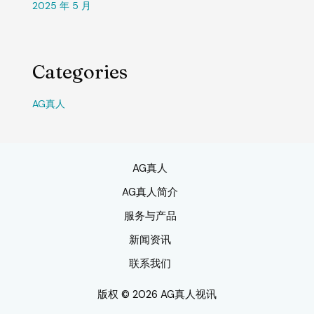
2025 年 5 月
Categories
AG真人
AG真人
AG真人简介
服务与产品
新闻资讯
联系我们
版权 © 2026 AG真人视讯