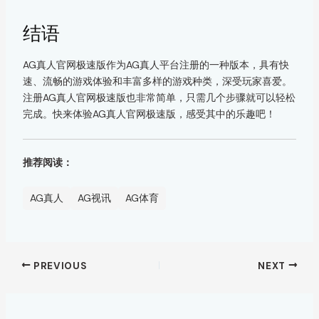
结语
AG真人官网极速版作为AG真人平台注册的一种版本，具有快
速、流畅的游戏体验和丰富多样的游戏种类，深受玩家喜爱。
注册AG真人官网极速版也非常简单，只需几个步骤就可以轻松
完成。快来体验AG真人官网极速版，感受其中的乐趣吧！
推荐阅读：
AG真人
AG视讯
AG体育
PREVIOUS
NEXT