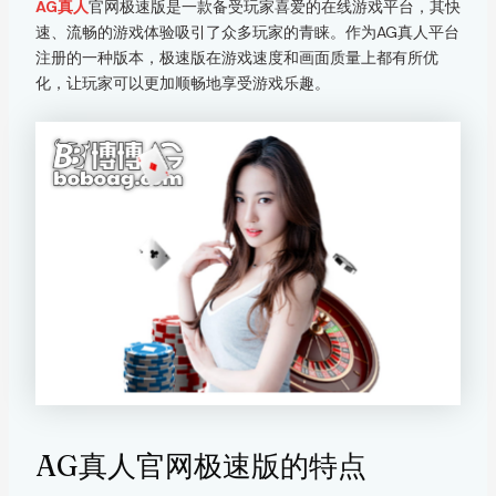
AG真人
官网极速版是一款备受玩家喜爱的在线游戏平台，其快
速、流畅的游戏体验吸引了众多玩家的青睐。作为AG真人平台
注册的一种版本，极速版在游戏速度和画面质量上都有所优
化，让玩家可以更加顺畅地享受游戏乐趣。
AG真人官网极速版的特点