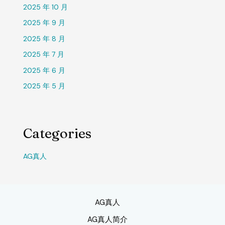
2025 年 10 月
2025 年 9 月
2025 年 8 月
2025 年 7 月
2025 年 6 月
2025 年 5 月
Categories
AG真人
AG真人
AG真人简介