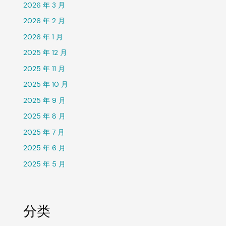
2026 年 3 月
2026 年 2 月
2026 年 1 月
2025 年 12 月
2025 年 11 月
2025 年 10 月
2025 年 9 月
2025 年 8 月
2025 年 7 月
2025 年 6 月
2025 年 5 月
分类