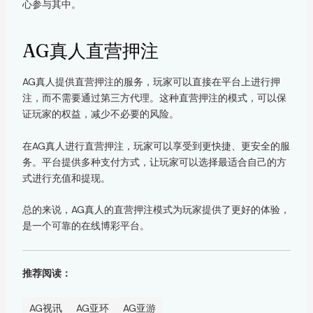
心参与其中。
AG真人直营押注
AG真人提供直营押注的服务，玩家可以直接在平台上进行押
注，而不需要通过第三方代理。这种直营押注的模式，可以保
证玩家的权益，减少不必要的风险。
在AG真人进行直营押注，玩家可以享受到更快捷、更安全的服
务。平台提供多种支付方式，让玩家可以选择最适合自己的方
式进行充值和提现。
总的来说，AG真人的直营押注模式为玩家提供了更好的体验，
是一个可靠的在线博彩平台。
推荐阅读：
AG视讯
AG亚环
AG亚游