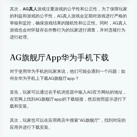
其次，
AG真人
游戏注重游戏的公平性和公正性，为了保障玩家
的利益和游戏的公平性，AG真人游戏会定期对游戏进行严格的
审核和监控，确保游戏结果的随机性和公正性。同时，AG真人
游戏也会对怀疑存在作弊行为的玩家进行调查，并对违规行为
进行处理。
AG旗舰厅app华为手机下载
对于使用华为手机的玩家来说，他们可能会遇到一个问题：如
何在华为手机上下载AG旗舰厅app？
首先，玩家可以通过在手机浏览器中输入AG官方网站的地址，
在官网上找到AG旗舰厅app的下载链接，然后按照提示进行下
载和安装。
其次，玩家也可以在应用商店中搜索“AG旗舰厅”，找到对应的
应用并进行下载安装。