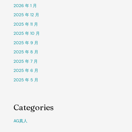
2026 年 1 月
2025 年 12 月
2025 年 11 月
2025 年 10 月
2025 年 9 月
2025 年 8 月
2025 年 7 月
2025 年 6 月
2025 年 5 月
Categories
AG真人