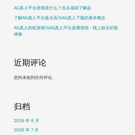
AG真人平台游戏是什么？先从基础了解起
了解AG真人平台返水高与AG真人下载的基本概念
AG真人街机游戏与AG真人平台直播现场：线上娱乐的新
体验
近期评论
您尚未收到任何评论。
归档
2026 年 8 月
2026 年 7 月