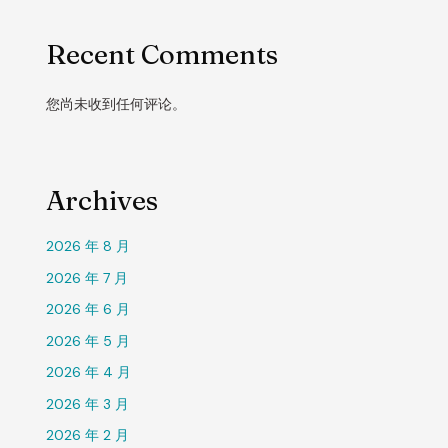
Recent Comments
您尚未收到任何评论。
Archives
2026 年 8 月
2026 年 7 月
2026 年 6 月
2026 年 5 月
2026 年 4 月
2026 年 3 月
2026 年 2 月