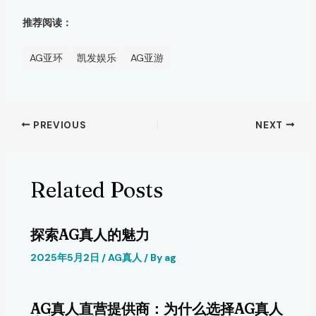
推荐阅读：
AG亚环
凯发娱乐
AG亚游
PREVIOUS
NEXT
Related Posts
探索AG真人的魅力
2025年5月2日
/
AG真人
/ By
ag
AG真人直营提供商：为什么选择AG真人