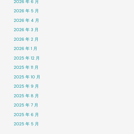
2026 年 6 月
2026 年 5 月
2026 年 4 月
2026 年 3 月
2026 年 2 月
2026 年 1 月
2025 年 12 月
2025 年 11 月
2025 年 10 月
2025 年 9 月
2025 年 8 月
2025 年 7 月
2025 年 6 月
2025 年 5 月